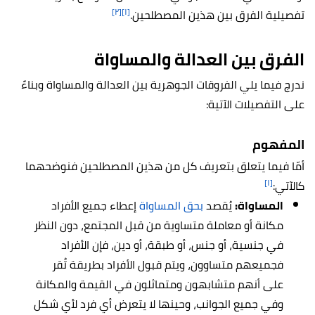
[٢]
[١]
تفصيلية الفرق بين هذين المصطلحين.
الفرق بين العدالة والمساواة
ندرج فيما يلي الفروقات الجوهرية بين العدالة والمساواة وبناءً
على التفصيلات الآتية:
المفهوم
أمّا فيما يتعلق بتعريف كل من هذين المصطلحين فنوضحهما
[١]
كالآتي:
المساواة:
يُقصد
بحق المساواة
إعطاء جميع الأفراد
مكانة أو معاملة متساوية من قبل المجتمع، دون النظر
في جنسية، أو جنس، أو طبقة، أو دين، فإن الأفراد
فجميعهم متساوون، ويتم قبول الأفراد بطريقة تُقر
على أنهم متشابهون ومتماثلون في القيمة والمكانة
وفي جميع الجوانب، وحينها لا يتعرض أي فرد لأي شكل