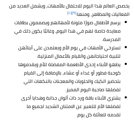
يخصص العالم هذا اليوم للاحتفال بالأمهات، ويشمل العديد من
[١٠]
[٩]
الفعاليات والمظاهر، ومنها:
يرسم الأطفال صورًا ملونة لأمهاتهم ويصممون بطاقات
معايدة خاصة لهم في هذا اليوم، وغالبًا يكون ذلك في
المدرسة.
تسترخي الأمهات في يوم الأم ويعتمدن على أبنائهن
لتلبية احتياجاتهن والقيام بالأعمال المنزلية.
يطهو الأبناء إحدى الأطعمة المفضلة للأم ويقدموها
كوجبة فطور أو غداء أو عشاء، بالإضافة إلى القيام
بتحضير الكيك والحلويات والمعجنات بالنكهات التي
تفضلها صاحبة اليوم المميز.
يشتري الأبناء باقة ورد ذات ألوان جذابة وهدايا أخرى
تفضلها الأم للتعبير عن الامتنان الشديد لجميع ما
تقدمه للعائلة كل يوم.