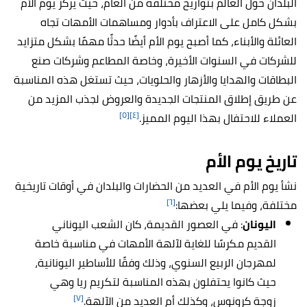
البلدان حول العالم بتواريخ مختلفة من العام، حيث يركز يوم الأم
بشكل كامل على الاعتراف بأدوار ومساهمات الأمهات تجاه
العائلة والأبناء، كما أصبح يوم الأم أيضًا حدثًا مهمًا بشكل متزايد
للشركات في السنوات الأخيرة، وخاصة المطاعم وشركات صنع
البطاقات والهدايا والأزهار والحلويات، حيث تستغل هذه المناسبة
عن طريق إطلاق المنتجات الجديدة والعروض لجذب المزيد من
[٥]
[٤]
العملاء للاحتفال بهذا اليوم المميز.
تاريخ يوم الأم
نشأ يوم الأم في العديد من الحضارات والبلدان في أوقات تاريخية
[٦]
مختلفة، وفيما يلي بعضها:
اليونان
: في العصور القديمة، كان الشعب اليوناني
القديم مكرسًا للغاية لآلهة الأمهات في مناسبة خاصة
لمهرجان الربيع السنوي، وذلك وفقًا للأساطير اليونانية،
حيث كانوا يحتفلون بهذه المناسبة لتكريم ريا وهي
[٧]
زوجة كرونوس، وكذلك أم العديد من الآلهة.